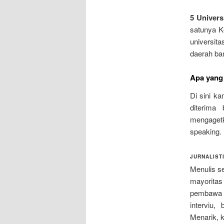
5 Univers
satunya K
universit
daerah ba
Apa yang 
Di sini ka
diterima 
mengagetk
speaking.
JURNALIST
Menulis se
mayoritas
pembawa a
interviu,
Menarik, 