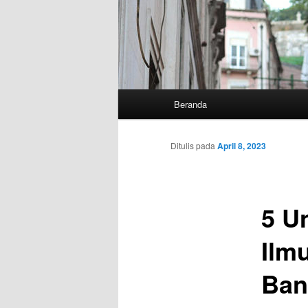
Menu
Beranda
utama
Ditulis pada
April 8, 2023
5 U
Ilm
Ban