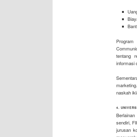
Uang
Biay
Bant
Program 
Communica
tentang 
informasi 
Sementar
marketing
naskah ikl
4. UNIVER
Berlainan
sendiri, 
jurusan k