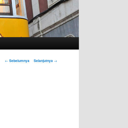
Navigasi
←
Sebelumnya
Selanjutnya
→
Tulisan