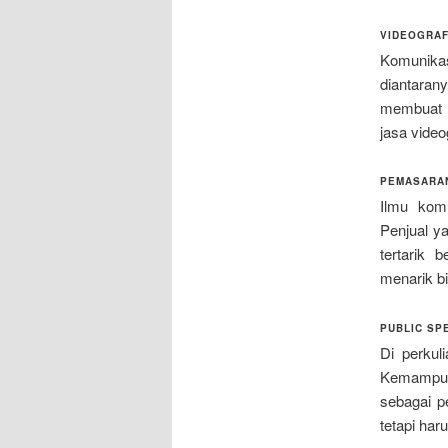
VIDEOGRAF
Komunikas
diantaran
membuat v
jasa video
PEMASARA
Ilmu kom
Penjual y
tertarik 
menarik bi
PUBLIC SP
Di perkul
Kemampua
sebagai p
tetapi har