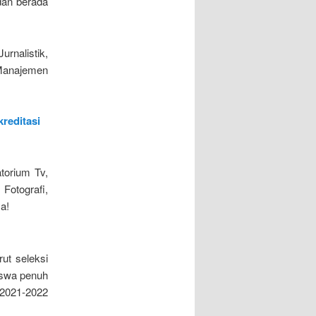
dan berada
rnalistik,
Manajemen
kreditasi
torium Tv,
Fotografi,
a!
rut seleksi
siswa penuh
 2021-2022