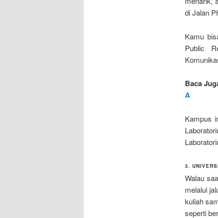
menarik, 
di Jalan 
Kamu bisa
Public R
Komunikas
Baca Jug
A
Kampus in
Laborator
Laboratori
3. UNIVER
Walau saat
melalui ja
kuliah sa
seperti ber