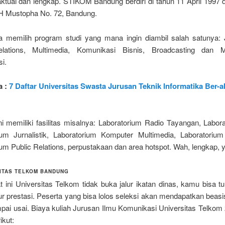
aktual dan lengkap. STIKOM Bandung berdiri di tahun 11 April 1997 
PH Mustopha No. 72, Bandung.
 memilih program studi yang mana ingin diambil salah satunya: Ju
elations, Multimedia, Komunikasi Bisnis, Broadcasting dan 
i.
a :
7 Daftar Universitas Swasta Jurusan Teknik Informatika Ber-a
i memiliki fasilitas misalnya: Laboratorium Radio Tayangan, Labora
ium Jurnalistik, Laboratorium Komputer Multimedia, Laboratorium 
um Public Relations, perpustakaan dan area hotspot. Wah, lengkap, y
SITAS TELKOM BANDUNG
 ini Universitas Telkom tidak buka jalur ikatan dinas, kamu bisa tu
lur prestasi. Peserta yang bisa lolos seleksi akan mendapatkan bea
mpai usai. Biaya kuliah Jurusan Ilmu Komunikasi Universitas Telkom
ikut: