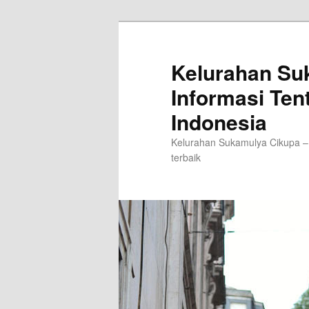
Langsung
ke
konten
Kelurahan Su
utama
Informasi Ten
Indonesia
Kelurahan Sukamulya Cikupa –
terbaik