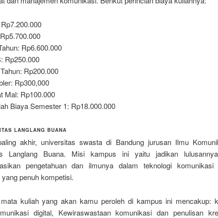
t dan manajemen komunikasi. Berikut perincian biaya kuliahnya:
 Rp7.200.000
 Rp5.700.000
Tahun: Rp6.600.000
: Rp250.000
 Tahun: Rp200.000
ler: Rp300,000
t Mal: Rp100.000
ah Biaya Semester 1: Rp18.000.000
SITAS LANGLANG BUANA
ling akhir, universitas swasta di Bandung jurusan Ilmu Komuni
tas Langlang Buana. Misi kampus ini yaitu jadikan lulusanny
kasikan pengetahuan dan ilmunya dalam teknologi komunikasi
i yang penuh kompetisi.
mata kuliah yang akan kamu peroleh di kampus ini mencakup: 
omunikasi digital, Kewiraswastaan komunikasi dan penulisan krea