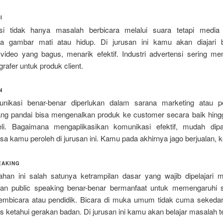
I
i tidak hanya masalah berbicara melalui suara tetapi media 
ya gambar mati atau hidup. Di jurusan ini kamu akan diajari
ideo yang bagus, menarik efektif. Industri advertensi sering m
grafer untuk produk client.
N
unikasi benar-benar diperlukan dalam sarana marketing atau p
ang pandai bisa mengenalkan produk ke customer secara baik hin
beli. Bagaimana mengaplikasikan komunikasi efektif, mudah di
sa kamu peroleh di jurusan ini. Kamu pada akhirnya jago berjualan, 
EAKING
iahan ini salah satunya ketrampilan dasar yang wajib dipelajari 
n public speaking benar-benar bermanfaat untuk memengaruhi s
embicara atau pendidik. Bicara di muka umum tidak cuma sekedar
us ketahui gerakan badan. Di jurusan ini kamu akan belajar masalah t