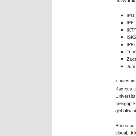
masyaraka
IPU:
IPF:
IKT/
ISKS
IPK/
Tumb
Zaka
Juml
5. UNIVER
Kampus pa
Universi
mengapli
globalisas
Beberapa 
visual, k