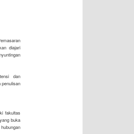
Pemasaran
an diajari
yuntingan
tensi dan
 penulisan
i fakultas
 yang buka
, hubungan