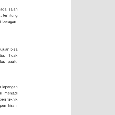
agai salah
 terhitung
ri beragam
tujuan bisa
dia. Tidak
tau public
as lapangan
si menjadi
eri teknik
pemikiran.