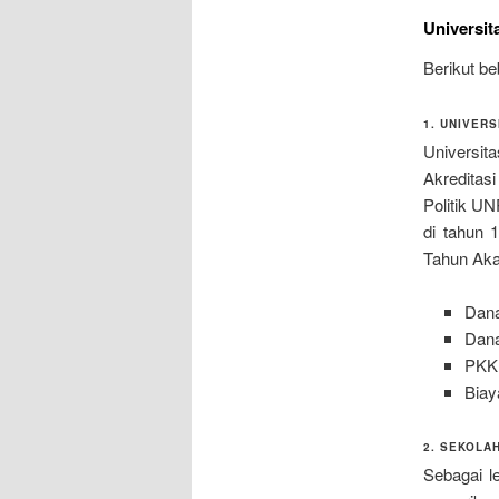
Universi
Berikut be
1. UNIVERS
Universit
Akreditas
Politik U
di tahun 
Tahun Ak
Dana
Dana
PKK
Biay
2. SEKOLA
Sebagai l