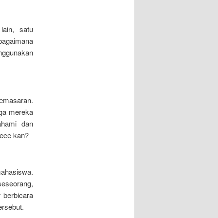
lain, satu
 bagaimana
enggunakan
emasaran.
gga mereka
pahami dan
kece kan?
mahasiswa.
eseorang,
 berbicara
ersebut.