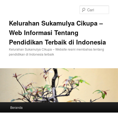
Langsung
ke
Cari
konten
utama
Kelurahan Sukamulya Cikupa –
Web Informasi Tentang
Pendidikan Terbaik di Indonesia
Kelurahan Sukamulya Cikupa – Website resmi membahas tentang
pendidikan di Indonesia terbaik
Menu
Beranda
utama