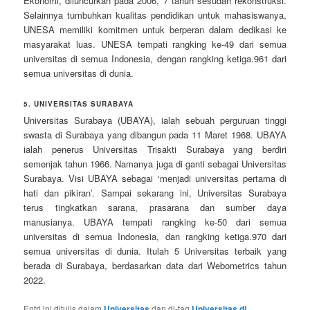
Ekonomi, diluncurkan pada 2006, 7 tahun sesudah rekonstruksi.
Selainnya tumbuhkan kualitas pendidikan untuk mahasiswanya,
UNESA memiliki komitmen untuk berperan dalam dedikasi ke
masyarakat luas. UNESA tempati rangking ke-49 dari semua
universitas di semua Indonesia, dengan rangking ketiga.961 dari
semua universitas di dunia.
5. UNIVERSITAS SURABAYA
Universitas Surabaya (UBAYA), ialah sebuah perguruan tinggi
swasta di Surabaya yang dibangun pada 11 Maret 1968. UBAYA
ialah penerus Universitas Trisakti Surabaya yang berdiri
semenjak tahun 1966. Namanya juga di ganti sebagai Universitas
Surabaya. Visi UBAYA sebagai ‘menjadi universitas pertama di
hati dan pikiran’. Sampai sekarang ini, Universitas Surabaya
terus tingkatkan sarana, prasarana dan sumber daya
manusianya. UBAYA tempati rangking ke-50 dari semua
universitas di semua Indonesia, dan rangking ketiga.970 dari
semua universitas di dunia. Itulah 5 Universitas terbaik yang
berada di Surabaya, berdasarkan data dari Webometrics tahun
2022.
Entri ini ditulis dalam
Universitas
dan di-tag
Universitas di