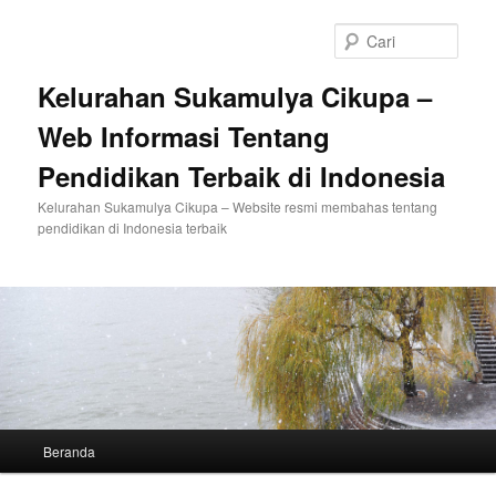
Langsung
ke
Cari
konten
utama
Kelurahan Sukamulya Cikupa –
Web Informasi Tentang
Pendidikan Terbaik di Indonesia
Kelurahan Sukamulya Cikupa – Website resmi membahas tentang
pendidikan di Indonesia terbaik
Menu
Beranda
utama