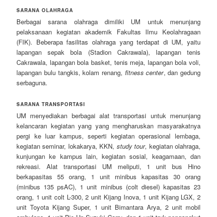
SARANA OLAHRAGA
Berbagai sarana olahraga dimiliki UM untuk menunjang
pelaksanaan kegiatan akademik Fakultas Ilmu Keolahragaan
(FIK). Beberapa fasilitas olahraga yang terdapat di UM, yaitu
lapangan sepak bola (Stadion Cakrawala), lapangan tenis
Cakrawala, lapangan bola basket, tenis meja, lapangan bola voli,
lapangan bulu tangkis, kolam renang,
fitness center
, dan gedung
serbaguna.
SARANA TRANSPORTASI
UM menyediakan berbagai alat transportasi untuk menunjang
kelancaran kegiatan yang yang mengharuskan masyarakatnya
pergi ke luar kampus, seperti kegiatan operasional lembaga,
kegiatan seminar, lokakarya, KKN,
study tour
, kegiatan olahraga,
kunjungan ke kampus lain, kegiatan sosial, keagamaan, dan
rekreasi. Alat transportasi UM meliputi, 1 unit bus Hino
berkapasitas 55 orang, 1 unit minibus kapasitas 30 orang
(minibus 135 psAC), 1 unit minibus (colt diesel) kapasitas 23
orang, 1 unit colt L-300, 2 unit Kijang Inova, 1 unit Kijang LGX, 2
unit Toyota Kijang Super, 1 unit Bimantara Arya, 2 unit mobil