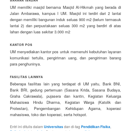
SARANA IBADAH
UM memiliki masjid bernama Masjid Al-Hikmah yang berada di
Jalan Ambarawa, kampus I UM. Masjid ini terdiri dari 2 lantai
dengan memiliki bangunan induk seluas 900 m2 (belum termasuk
lantai 2) dan perpustakaan seluas 300 m2 yang berdiri di atas
lahan dengan luas sekitar 3.000 m2
KANTOR POS
UM menyediakan kantor pos untuk memenuhi kebutuhan layanan
komunikasi tertulis, pengiriman uang, dan pengiriman barang
para penghuninya.
FASILITAS LAINNYA
Beberapa fasilitas lain yang terdapat di UM yaitu, Bank BNI,
Bank BRI, gedung pertemuan (Sasana Krida, Sasana Budaya,
Graha Cakrawala), pujasera dan kantin, Kegiatan Keluarga
Mahasiswa Hindu Dharma, Kegiatan Warga (Katolik dan
Protestan), Pengembangan Kehidupan Agama, koperasi
mahasiswa, toko dan koperasi, serta hotspot.
Entri ini ditulis dalam
Universitas
dan di-tag
Pendidikan Fisika
,