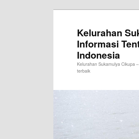
Langsung
Langsung
ke
ke
konten
konten
Kelurahan Su
utama
sekunder
Informasi Ten
Indonesia
Kelurahan Sukamulya Cikupa –
terbaik