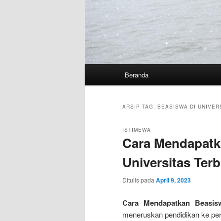
Menu
Beranda
utama
ARSIP TAG:
BEASISWA DI UNIVER
ISTIMEWA
Cara Mendapatk
Universitas Ter
Ditulis pada
April 9, 2023
Cara Mendapatkan Beasisw
meneruskan pendidikan ke per