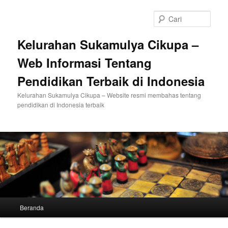
Langsung
Langsung
ke
ke
Cari
konten
konten
utama
sekunder
Kelurahan Sukamulya Cikupa –
Web Informasi Tentang
Pendidikan Terbaik di Indonesia
Kelurahan Sukamulya Cikupa – Website resmi membahas tentang
pendidikan di Indonesia terbaik
Menu
Beranda
utama