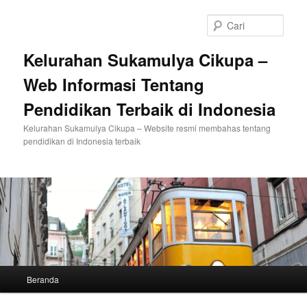
Langsung
Langsung
ke
ke
Cari
konten
konten
utama
sekunder
Kelurahan Sukamulya Cikupa –
Web Informasi Tentang
Pendidikan Terbaik di Indonesia
Kelurahan Sukamulya Cikupa – Website resmi membahas tentang
pendidikan di Indonesia terbaik
Menu
Beranda
utama