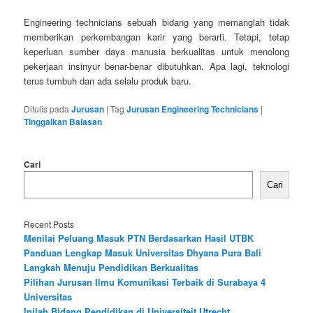
Engineering technicians sebuah bidang yang memanglah tidak
memberikan perkembangan karir yang berarti. Tetapi, tetap
keperluan sumber daya manusia berkualitas untuk menolong
pekerjaan insinyur benar-benar dibutuhkan. Apa lagi, teknologi
terus tumbuh dan ada selalu produk baru.
Ditulis pada
Jurusan
|
Tag
Jurusan Engineering Technicians
|
Tinggalkan Balasan
Cari
Cari
Recent Posts
Menilai Peluang Masuk PTN Berdasarkan Hasil UTBK
Panduan Lengkap Masuk Universitas Dhyana Pura Bali
Langkah Menuju Pendidikan Berkualitas
Pilihan Jurusan Ilmu Komunikasi Terbaik di Surabaya 4
Universitas
Inilah Bidang Pendidikan di Universiteit Utrecht