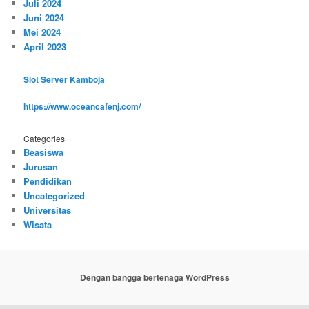
Juli 2024
Juni 2024
Mei 2024
April 2023
Slot Server Kamboja
https://www.oceancafenj.com/
Categories
Beasiswa
Jurusan
Pendidikan
Uncategorized
Universitas
Wisata
Dengan bangga bertenaga WordPress