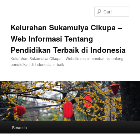
Langsung
Langsung
ke
ke
Cari
konten
konten
utama
sekunder
Kelurahan Sukamulya Cikupa –
Web Informasi Tentang
Pendidikan Terbaik di Indonesia
Kelurahan Sukamulya Cikupa – Website resmi membahas tentang
pendidikan di Indonesia terbaik
Menu
Beranda
utama