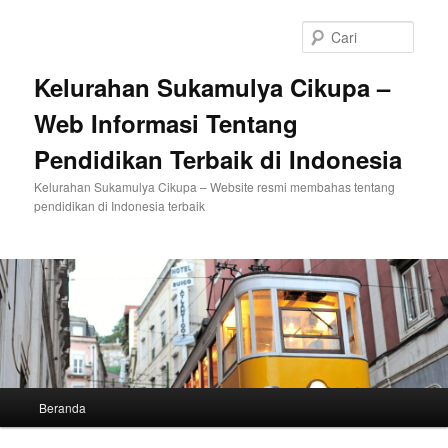
Langsung
Langsung
ke
ke
Cari
konten
konten
utama
sekunder
Kelurahan Sukamulya Cikupa –
Web Informasi Tentang
Pendidikan Terbaik di Indonesia
Kelurahan Sukamulya Cikupa – Website resmi membahas tentang
pendidikan di Indonesia terbaik
Menu
Beranda
utama