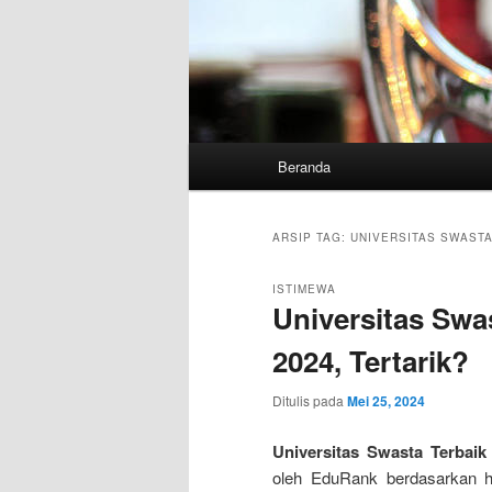
Menu
Beranda
utama
ARSIP TAG:
UNIVERSITAS SWASTA
ISTIMEWA
Universitas Swas
2024, Tertarik?
Ditulis pada
Mei 25, 2024
Universitas Swasta Terbaik 
oleh EduRank berdasarkan ha