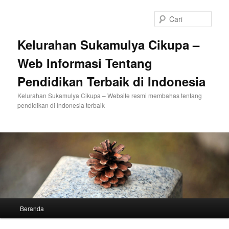
Langsung
Langsung
ke
ke
Cari
konten
konten
utama
sekunder
Kelurahan Sukamulya Cikupa –
Web Informasi Tentang
Pendidikan Terbaik di Indonesia
Kelurahan Sukamulya Cikupa – Website resmi membahas tentang
pendidikan di Indonesia terbaik
Menu
Beranda
utama